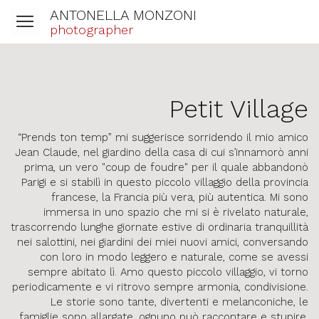
ANTONELLA MONZONI
photographer
Petit Village
“Prends ton temp” mi suggerisce sorridendo il mio amico
Jean Claude, nel giardino della casa di cui s’innamorò anni
prima, un vero "coup de foudre" per il quale abbandonò
Parigi e si stabilì in questo piccolo villaggio della provincia
francese, la Francia più vera, più autentica. Mi sono
immersa in uno spazio che mi si è rivelato naturale,
trascorrendo lunghe giornate estive di ordinaria tranquillità
nei salottini, nei giardini dei miei nuovi amici, conversando
con loro in modo leggero e naturale, come se avessi
sempre abitato lì. Amo questo piccolo villaggio, vi torno
periodicamente e vi ritrovo sempre armonia, condivisione.
Le storie sono tante, divertenti e melanconiche, le
famiglie sono allargate, ognuno può raccontare e stupire.